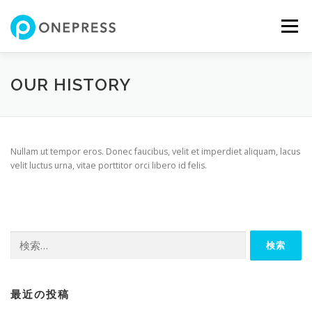
コ
ン
メニュー
テ
ン
ツ
へ
FEATURES
ABOUT
SERVICES
SHOWREEL
OUR HISTORY
ス
キ
ッ
プ
GALLERY
TEAM
NEWS
CONTACT
SHOP
Nullam ut tempor eros. Donec faucibus, velit et imperdiet aliquam, lacus
velit luctus urna, vitae porttitor orci libero id felis.
検
索:
最近の投稿